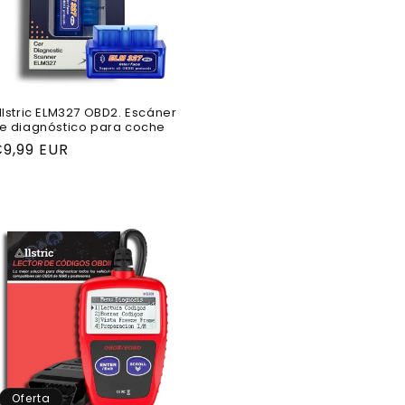
llstric ELM327 OBD2. Escáner
e diagnóstico para coche
recio
9,99 EUR
abitual
Oferta