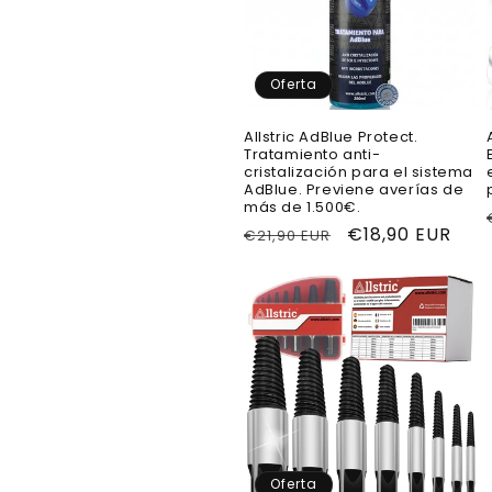
c
i
Oferta
ó
Allstric AdBlue Protect.
Tratamiento anti-
n
cristalización para el sistema
AdBlue. Previene averías de
más de 1.500€.
:
Precio
Precio
€18,90 EUR
€21,90 EUR
habitual
de
oferta
Oferta