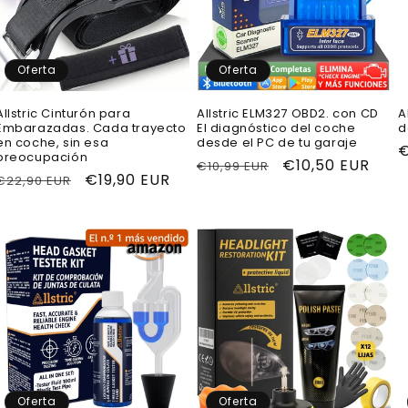
Oferta
Oferta
Allstric Cinturón para
Allstric ELM327 OBD2. con CD
A
Embarazadas. Cada trayecto
El diagnóstico del coche
d
en coche, sin esa
desde el PC de tu garaje
P
€
preocupación
Precio
Precio
€10,50 EUR
€10,99 EUR
h
Precio
Precio
€19,90 EUR
€22,90 EUR
habitual
de
habitual
de
oferta
oferta
Oferta
Oferta