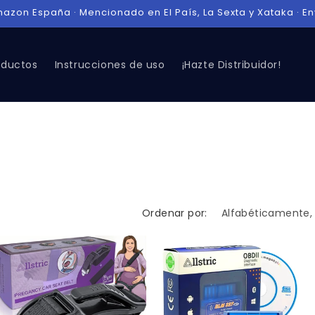
azon España · Mencionado en El País, La Sexta y Xataka · En
oductos
Instrucciones de uso
¡Hazte Distribuidor!
Ordenar por: