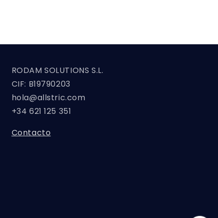
RODAM SOLUTIONS S.L.
CIF: B19790203
hola@allstric.com
+34 621 125 351
Contacto