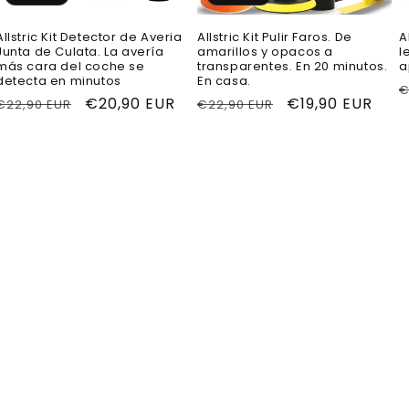
Allstric Kit Detector de Averia
Allstric Kit Pulir Faros. De
A
Junta de Culata. La avería
amarillos y opacos a
l
más cara del coche se
transparentes. En 20 minutos.
a
detecta en minutos
En casa.
P
€
Precio
Precio
€20,90 EUR
Precio
Precio
€19,90 EUR
€22,90 EUR
€22,90 EUR
h
habitual
de
habitual
de
oferta
oferta