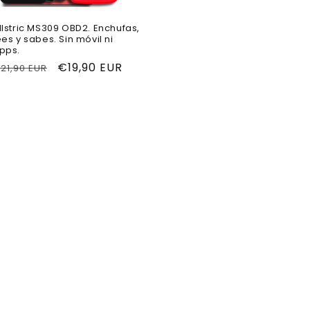
llstric MS309 OBD2. Enchufas,
ees y sabes. Sin móvil ni
pps.
recio
Precio
€19,90 EUR
21,90 EUR
abitual
de
oferta