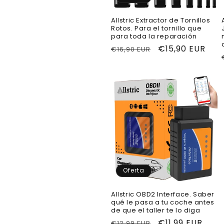
Allstric Extractor de Tornillos
Rotos. Para el tornillo que
para toda la reparación
Precio
Precio
€15,90 EUR
€16,90 EUR
habitual
de
oferta
Oferta
Allstric OBD2 Interface. Saber
qué le pasa a tu coche antes
de que el taller te lo diga
Precio
Precio
€11,99 EUR
€12,99 EUR